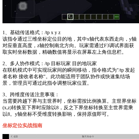
1、基础传送格式：/tp x y z
该指令通过三维坐标定位目的地，其中x轴代表东西走向，y轴
对应垂直高度，z轴控制南北方向。玩家需通过F3调试界面获
取实时坐标数据，精确数值将显示在屏幕左上角信息栏。
2、多人协作模式：/tp 目标玩家 目的地玩家
在联机模式中可实现玩家间的瞬间移动，指令格式为"/tp 发起
者名称 接收者名称"。此功能适用于团队协作或快速集结场
景，管理员可通过此指令调整玩家位置。
3、跨维度传送注意事项：
当需要跨越下界与主世界时，坐标需按比例换算。主世界坐标
(x,z)转换至下界时应除以8，反之下界坐标转换至主世界需乘
以8。y轴坐标不受维度转换影响，保持原值即可。
坐标定位实战指南