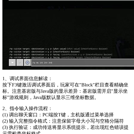
1、调试界面信息解读：
按下F3键激活调试界面后，玩家可在"Block"栏目查看精确坐
标。注意基岩版与Java版的显示差异：基岩版需开启"显示坐
标"游戏规则，Java版默认显示三维坐标数据。
2、指令输入操作流程：
(1) 调出聊天窗口：PC端按T键，主机版通过菜单选择
(2) 输入完整指令格式：注意保留字母大小写与空格分隔符
(3) 执行验证：成功传送将显示系统提示，若出现红色错误提
示需检查坐标格式