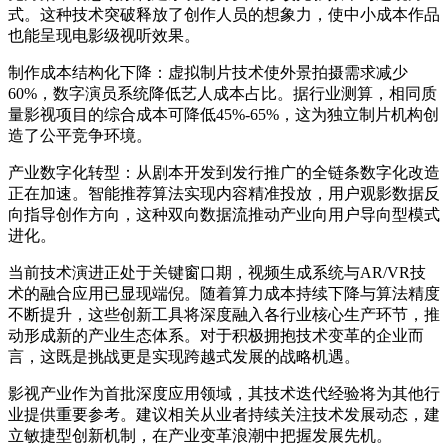
式。这种技术突破释放了创作人员的想象力，使中小成本作品
也能呈现电影级视听效果。
制作成本结构化下降：虚拟制片技术使外景拍摄需求减少
60%，数字演员系统降低艺人成本占比。据行业测算，相同质
量影视项目的综合成本可降低45%-65%，这为独立制片机构创
造了公平竞争环境。
产业数字化转型：从剧本开发到发行推广的全链条数字化改造
正在加速。智能推荐算法实现内容精准投放，用户观影数据反
向指导创作方向，这种双向数据流推动产业向用户导向型模式
进化。
当前技术演进正处于关键窗口期，视频生成系统与AR/VR技
术的融合应用已显现端倪。随着算力成本持续下降与算法精度
不断提升，这些创新工具将深度融入各行业核心生产环节，推
动形成新的产业生态体系。对于积极拥抱技术变革的企业而
言，这既是挑战更是实现跨越式发展的战略机遇。
影视产业作为首批深度应用领域，其技术迭代经验将为其他行
业提供重要参考。建议相关从业者持续关注技术发展动态，建
立敏捷型创新机制，在产业变革浪潮中把握发展先机。