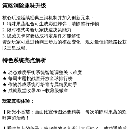
策略消除趣味升级
核心玩法延续经典三消机制并加入创新元素：
1. 特殊果蔬组合可生成彩虹炸弹，清除整行作物
2. 限时模式考验玩家快速决策能力
3. 隐藏关卡需要达成特定条件才能解锁
资深玩家可通过预判三步后的棋盘变化，规划最佳消除路径获
取三星成就。
特色系统亮点解析
★ 动态难度平衡系统智能调整关卡难度
★ 每周主题挑战赛开放全球排行榜
★ 作物养成系统可培育专属精灵助手
★ 成就殿堂收录200+收藏级徽章
玩家真实体验：
▎阳光小番茄：画面比宣传图还要精美，每次消除时果蔬的欢
呼声超治愈！
▎爱吃萝卜的兔子：第58关的迷宫设计太巧妙了，成功通关后