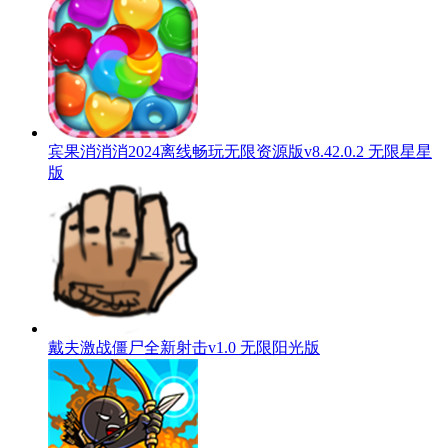
宾果消消消2024离线畅玩无限资源版v8.42.0.2 无限星星
版
戴夫激战僵尸全新射击v1.0 无限阳光版