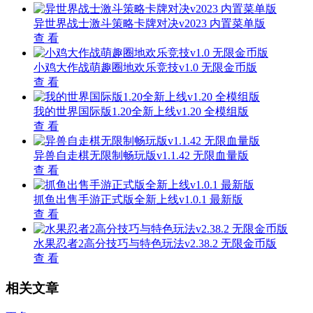
异世界战士激斗策略卡牌对决v2023 内置菜单版
查 看
小鸡大作战萌趣圈地欢乐竞技v1.0 无限金币版
查 看
我的世界国际版1.20全新上线v1.20 全模组版
查 看
异兽自走棋无限制畅玩版v1.1.42 无限血量版
查 看
抓鱼出售手游正式版全新上线v1.0.1 最新版
查 看
水果忍者2高分技巧与特色玩法v2.38.2 无限金币版
查 看
相关文章