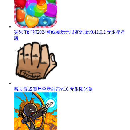
宾果消消消2024离线畅玩无限资源版v8.42.0.2 无限星星
版
戴夫激战僵尸全新射击v1.0 无限阳光版