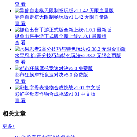
查 看
异兽自走棋无限制畅玩版v1.1.42 无限血量版
查 看
抓鱼出售手游正式版全新上线v1.0.1 最新版
查 看
水果忍者2高分技巧与特色玩法v2.38.2 无限金币版
查 看
都市狂飙摩托竞速对决v5.0 免费版
查 看
彩虹字母表怪物合成挑战v1.01 中文版
查 看
相关文章
更多+