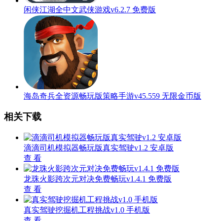
闲侠江湖全中文武侠游戏v6.2.7 免费版
海岛奇兵全资源畅玩版策略手游v45.559 无限金币版
相关下载
滴滴司机模拟器畅玩版真实驾驶v1.2 安卓版
查 看
龙珠火影跨次元对决免费畅玩v1.4.1 免费版
查 看
真实驾驶挖掘机工程挑战v1.0 手机版
查 看