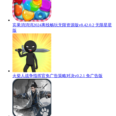
宾果消消消2024离线畅玩无限资源版v8.42.0.2 无限星星
版
火柴人战争指挥官免广告策略对决v0.2.1 免广告版