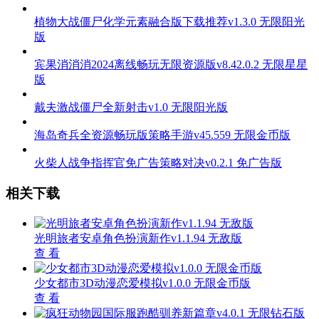
网红模拟器无限金币免广告畅玩v1.0.3 无限金币版
和平精英全皮肤免登录畅玩版v1.30.21 国际版
凯奇战役格斗竞技全解锁畅玩v1.4.8 无限金币版