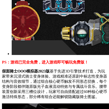
PS：游戏已完全免费，进入游戏即可畅玩免费版！
假面骑士OOO模拟器2023版
基于先进3D引擎技术打造，为玩
家带来沉浸式骑士变身体验。游戏精准还原剧中标志性变身器
结构与音效细节，通过组合核心硬币触发不同形态切换，每个
变身阶段都伴随原版光子血液流动特效与专属战斗音乐。腰带
装置创新采用三槽位设计，玩家可自由搭配超过60种核心硬币
激活特殊形态，部分稀有组合还能解锁隐藏版骑士图鉴。