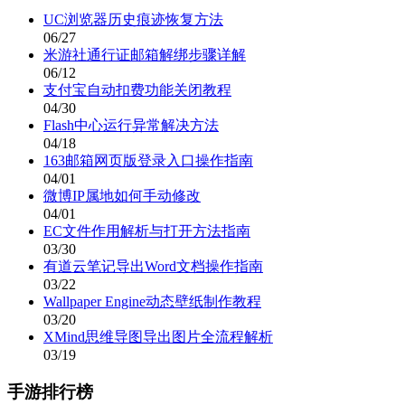
疯狂动物园国际服跑酷驯养新篇章v4.0.1 无限钻石版
查 看
指挥官歌利亚汉化战争策略手游v0.7.215 无限金币版
查 看
地铁逃生国际服手游下载安装v3.0.0 无限点券版
查 看
火柴人现代战争全资源解锁战斗进阶v300.1 无限版
查 看
汤匙宠物免费治愈养成手游v1.16.1 无限汤匙版
查 看
这就是逆袭经营人生模拟器v1.9.2 无限金币版
查 看
相关文章
更多+