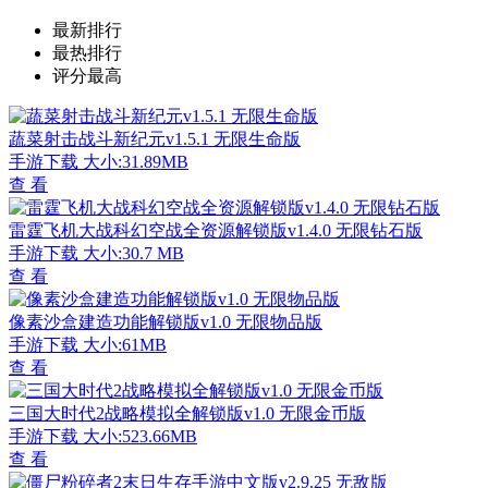
UC浏览器历史痕迹恢复方法
06/27
米游社通行证邮箱解绑步骤详解
06/12
支付宝自动扣费功能关闭教程
04/30
Flash中心运行异常解决方法
04/18
163邮箱网页版登录入口操作指南
04/01
微博IP属地如何手动修改
04/01
EC文件作用解析与打开方法指南
03/30
有道云笔记导出Word文档操作指南
03/22
Wallpaper Engine动态壁纸制作教程
03/20
XMind思维导图导出图片全流程解析
03/19
手游排行榜