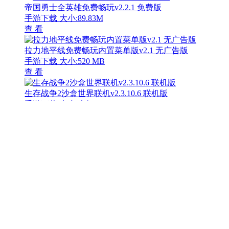
查 看
元气骑士内置功能版像素地牢冒险v6.1.0 无限血版
手游下载
大小:448.4M
查 看
房产改造王免费装修模拟v0.0.1 免广告版
手游下载
大小:179.35 MB
查 看
奥特曼格斗超人国际服无限资源畅玩v10.0.0 无限钻石版
手游下载
大小:679.8M
查 看
建筑模拟畅玩版正式上线v1.13 中文版
手游下载
大小:27.62MB
查 看
查看更多