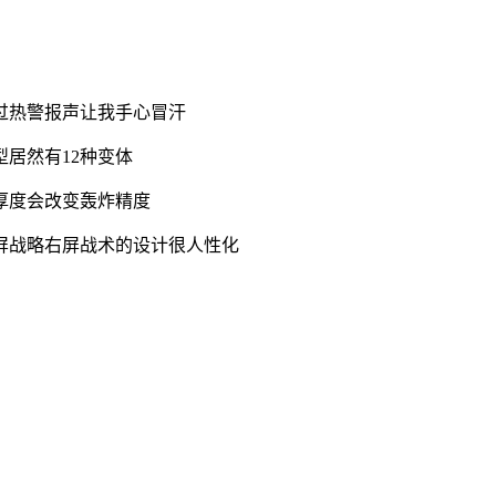
过热警报声让我手心冒汗
居然有12种变体
厚度会改变轰炸精度
屏战略右屏战术的设计很人性化