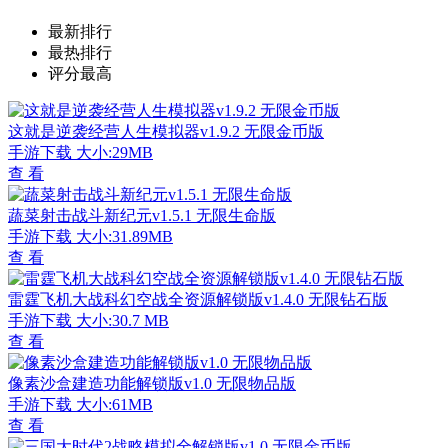
指挥官歌利亚汉化战争策略手游v0.7.215 无限金币版
查 看
地铁逃生国际服手游下载安装v3.0.0 无限点券版
查 看
火柴人现代战争全资源解锁战斗进阶v300.1 无限版
查 看
汤匙宠物免费治愈养成手游v1.16.1 无限汤匙版
查 看
相关文章
更多+
UC浏览器历史痕迹恢复方法
06/27
米游社通行证邮箱解绑步骤详解
06/12
支付宝自动扣费功能关闭教程
04/30