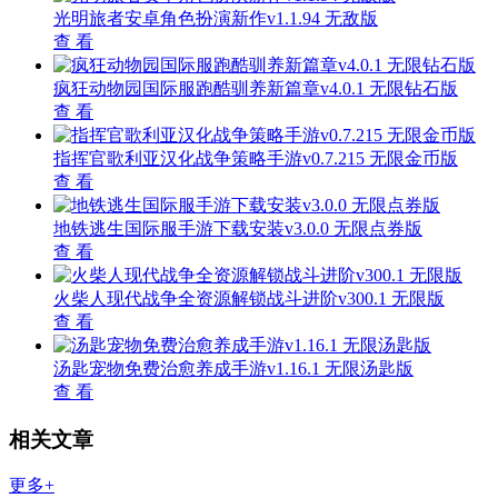
2、纪念日系统：重要日期准备特别礼物可大幅提升亲密度
3、隐藏成就体系：达成特定条件可解锁限定服饰与场景
4、多周目继承机制：保留部分道具开启新故事线更有效率
精品推荐
战略与战术2二战军事策略手游中文版v3.0.8 汉化版
网红模拟器无限金币免广告畅玩v1.0.3 无限金币版
和平精英全皮肤免登录畅玩版v1.30.21 国际版
凯奇战役格斗竞技全解锁畅玩v1.4.8 无限金币版
植物大战僵尸化学元素融合版下载推荐v1.3.0 无限阳光
版
宾果消消消2024离线畅玩无限资源版v8.42.0.2 无限星星
版