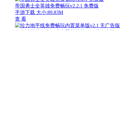
查 看
隐情少女中文版免费下载v1.0.0 无限提示版
手游下载
大小:102.21 MB
查 看
彩虹朋友幸存者多人逃生挑战v1.4.7 免广告版
手游下载
大小:105.08MB
查 看
生存战争恒泰模组深度探索v5.4.1 免费版
手游下载
大小:190.87 MB
查 看
恐怖冰淇淋2内置菜单版功能全解锁v1.0.0 无敌版
手游下载
大小:161.28 MB
查 看
元气骑士内置功能版像素地牢冒险v6.1.0 无限血版
手游下载
大小:448.4M
查 看