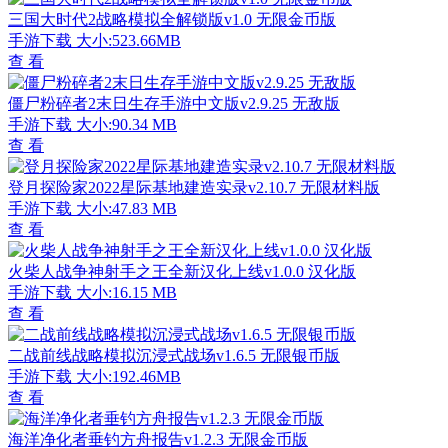
Flash中心运行异常解决方法
04/18
163邮箱网页版登录入口操作指南
04/01
微博IP属地如何手动修改
04/01
EC文件作用解析与打开方法指南
03/30
有道云笔记导出Word文档操作指南
03/22
Wallpaper Engine动态壁纸制作教程
03/20
XMind思维导图导出图片全流程解析
03/19
手游排行榜
最新排行
最热排行
评分最高