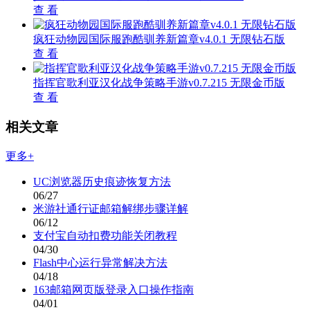
查 看
疯狂动物园国际服跑酷驯养新篇章v4.0.1 无限钻石版
查 看
指挥官歌利亚汉化战争策略手游v0.7.215 无限金币版
查 看
相关文章
更多+
UC浏览器历史痕迹恢复方法
06/27
米游社通行证邮箱解绑步骤详解
06/12
支付宝自动扣费功能关闭教程
04/30
Flash中心运行异常解决方法
04/18
163邮箱网页版登录入口操作指南
04/01