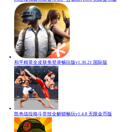
和平精英全皮肤免登录畅玩版v1.30.21 国际版
凯奇战役格斗竞技全解锁畅玩v1.4.8 无限金币版