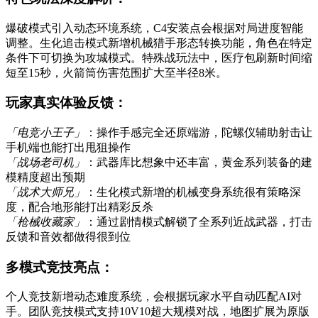
爆破模式引入动态环境系统，C4安装点会根据对局进度智能
调整。生化追击模式新增机械猎手形态转换功能，角色在特定
条件下可切换为攻城模式。特殊战玩法中，医疗包刷新时间缩
短至15秒，火箭筒伤害范围扩大至半径8米。
玩家真实体验反馈：
「电竞小王子」
：操作手感完全还原端游，陀螺仪辅助射击让
手机端也能打出甩狙操作
「战场老司机」
：武器库比想象中还丰富，黄金系列装备的建
模精度超出预期
「战术大师兄」
：生化模式新增的机械变身系统很有策略深
度，配合地形能打出精彩反杀
「枪械收藏家」
：通过剧情模式解锁了全系列近战武器，打击
反馈和音效都做得很到位
多模式竞技亮点：
个人竞技新增动态难度系统，会根据玩家水平自动匹配AI对
手。团队竞技模式支持10V10超大规模对战，地图扩展为原版