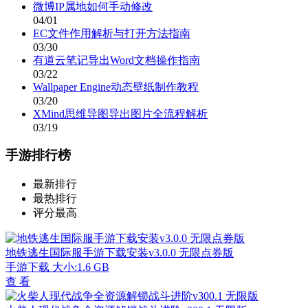
微博IP属地如何手动修改
04/01
EC文件作用解析与打开方法指南
03/30
有道云笔记导出Word文档操作指南
03/22
Wallpaper Engine动态壁纸制作教程
03/20
XMind思维导图导出图片全流程解析
03/19
手游排行榜
最新排行
最热排行
评分最高
地铁逃生国际服手游下载安装v3.0.0 无限点券版
手游下载
大小:1.6 GB
查 看