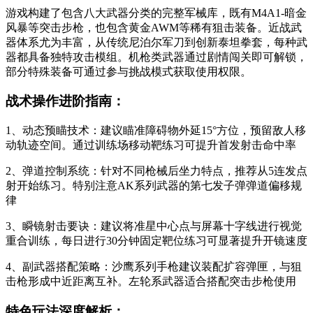
游戏构建了包含八大武器分类的完整军械库，既有M4A1-暗金
风暴等突击步枪，也包含黄金AWM等稀有狙击装备。近战武
器体系尤为丰富，从传统尼泊尔军刀到创新泰坦拳套，每种武
器都具备独特攻击模组。机枪类武器通过剧情闯关即可解锁，
部分特殊装备可通过参与挑战模式获取使用权限。
战术操作进阶指南：
1、动态预瞄技术：建议瞄准障碍物外延15°方位，预留敌人移
动轨迹空间。通过训练场移动靶练习可提升首发射击命中率
2、弹道控制系统：针对不同枪械后坐力特点，推荐从5连发点
射开始练习。特别注意AK系列武器的第七发子弹弹道偏移规
律
3、瞬镜射击要诀：建议将准星中心点与屏幕十字线进行视觉
重合训练，每日进行30分钟固定靶位练习可显著提升开镜速度
4、副武器搭配策略：沙鹰系列手枪建议装配扩容弹匣，与狙
击枪形成中近距离互补。左轮系武器适合搭配突击步枪使用
特色玩法深度解析：