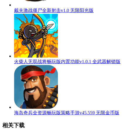
戴夫激战僵尸全新射击v1.0 无限阳光版
火柴人无双战将畅玩版内置功能v1.0.1 全武器解锁版
海岛奇兵全资源畅玩版策略手游v45.559 无限金币版
相关下载