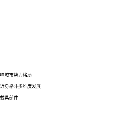
影响城市势力格局
/近身格斗多维度发展
奇载具部件