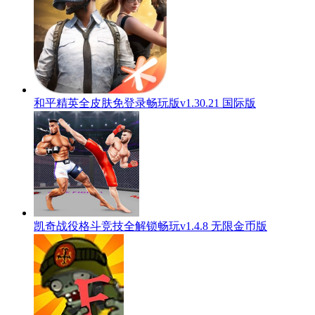
和平精英全皮肤免登录畅玩版v1.30.21 国际版
凯奇战役格斗竞技全解锁畅玩v1.4.8 无限金币版