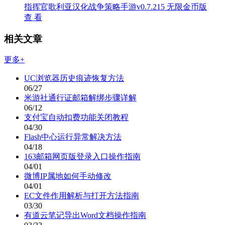
指挥官歌利亚汉化战争策略手游v0.7.215 无限金币版
查 看
相关文章
更多+
UC浏览器历史痕迹恢复方法
06/27
米游社通行证邮箱解绑步骤详解
06/12
支付宝自动扣费功能关闭教程
04/30
Flash中心运行异常解决方法
04/18
163邮箱网页版登录入口操作指南
04/01
微博IP属地如何手动修改
04/01
EC文件作用解析与打开方法指南
03/30
有道云笔记导出Word文档操作指南