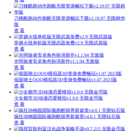
刀锋酷跑动作跑酷无限资源畅玩下载v2.19.97 无限精华
版
查 看
穿越火线单机版无限武器免费v2.9 无限武器版
查 看
光明旅者安卓角色扮演新作v1.1.94 无敌版
查 看
假面骑士OOO模拟器3D变身免费畅玩v1.07 2023版
查 看
少女都市3D动漫恋爱模拟v1.0.0 无限金币版
查 看
疯狂动物园国际服跑酷驯养新篇章v4.0.1 无限钻石版
查 看