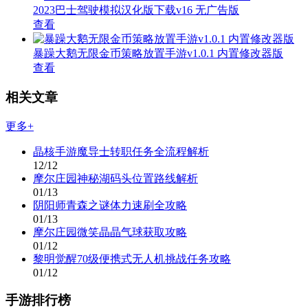
2023巴士驾驶模拟汉化版下载v16 无广告版
查看
暴躁大鹅无限金币策略放置手游v1.0.1 内置修改器版
查看
相关文章
更多+
晶核手游魔导士转职任务全流程解析
12/12
摩尔庄园神秘湖码头位置路线解析
01/13
阴阳师青森之谜体力速刷全攻略
01/13
摩尔庄园微笑晶晶气球获取攻略
01/12
黎明觉醒70级便携式无人机挑战任务攻略
01/12
手游排行榜