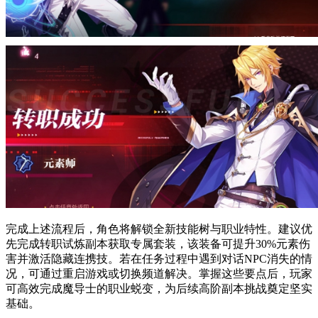
完成上述流程后，角色将解锁全新技能树与职业特性。建议优
先完成转职试炼副本获取专属套装，该装备可提升30%元素伤
害并激活隐藏连携技。若在任务过程中遇到对话NPC消失的情
况，可通过重启游戏或切换频道解决。掌握这些要点后，玩家
可高效完成魔导士的职业蜕变，为后续高阶副本挑战奠定坚实
基础。