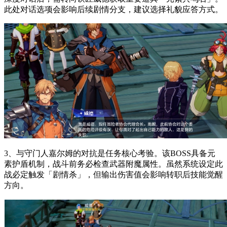
此处对话选项会影响后续剧情分支，建议选择礼貌应答方式。
3、与守门人嘉尔姆的对抗是任务核心考验。该BOSS具备元
素护盾机制，战斗前务必检查武器附魔属性。虽然系统设定此
战必定触发「剧情杀」，但输出伤害值会影响转职后技能觉醒
方向。