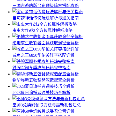
三国志战略版吕布顶级阵容搭配攻略
宝可梦神话传说玩法解析与通关指南
虫虫大作战2全方位属性解析攻略
绝地求生收割者面具获取途径全解析
咸鱼之王6850华佗关阵容搭配详解
铁腕军阀冬季攻势秘籍完整指南
物华弥新五弦琵琶深造配置全解析
2023夏日追捕者通关技巧全解析
巫师3兑换码领取方法与最新礼包汇总