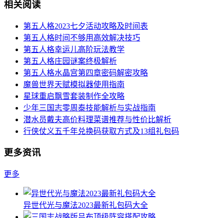
相关阅读
第五人格2023七夕活动攻略及时间表
第五人格时间不够用高效解决技巧
第五人格幸运儿高阶玩法教学
第五人格庄园谜案终极解析
第五人格水晶宫第四章密码解密攻略
魔兽世界天赋模拟器使用指南
星球重启飘雪套装制作全攻略
少年三国志零周泰技能解析与实战指南
潜水员戴夫高价料理菜谱推荐与性价比解析
行侠仗义五千年兑换码获取方式及13组礼包码
更多资讯
更多
异世代光与魔法2023最新礼包码大全