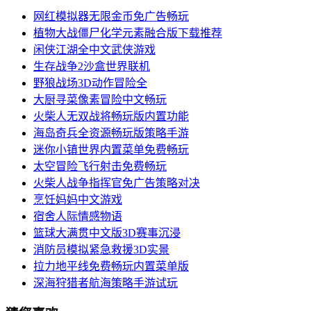
网红模拟器无限金币免广告畅玩
植物大战僵尸化学元素融合版下载推荐
闲侠江湖全中文武侠游戏
生存战争2沙盒世界联机
野狼战场3D动作冒险全
大厨寻菜像素冒险中文畅玩
火柴人无双战将畅玩版内置功能
海岛奇兵全资源畅玩版策略手游
迷你小镇世界内置菜单免费畅玩
太空冒险飞行射击免费畅玩
火柴人战争指挥官免广告策略对决
烹饪妈妈中文游戏
宿舍人际情感物语
篮球大满贯中文版3D赛事沉浸
消防员模拟紧急救援3D实景
拉力地平线免费畅玩内置菜单版
深海狩猎者航海策略手游试玩