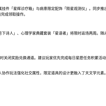
属挂件「星辉诊疗箱」与病患限定配饰「陨星观测仪」。同步推
9前完成领取操作。
月下诗人」、心理学家典藏套装「星语者」将限时返场两周。随从
23:59准时关闭奖励兑换通道。建议玩家优先完成每日星愿任务积
人协作玩法强化社交属性，限定道具的设计更融入了天文学元素