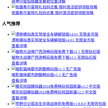
原神50金焰绒翼龙暴君位置详解
依露希尔星晓礼包码合集 限时激活密钥领取攻略
人气推荐
漂移模拟真实驾驶全车辆解锁版v4.61 无限金币版
查看详情
植物大战僵尸西游畅玩版免费下载v2.1 无限钻石版
查看详情
暗影猫咪都市跑酷畅玩版v1.3 无广告版
查看详情
樱花校园模拟器2024免费畅玩校园新篇v2.2 中文版
查看详情