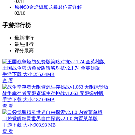
02/11
原神50金焰绒翼龙暴君位置详解
02/10
手游排行榜
最新排行
最热排行
评分最高
王国战争塔防免费版策略对抗v2.1.74 全英雄版
手游下载
大小:255.64MB
查 看
战争幸存者无限资源生存挑战v1.063 无限绿钞版
手游下载
大小:187.09MB
查 看
口袋觉醒精灵世界自由探索v2.1.0 内置菜单版
手游下载
大小:903.93 MB
查 看