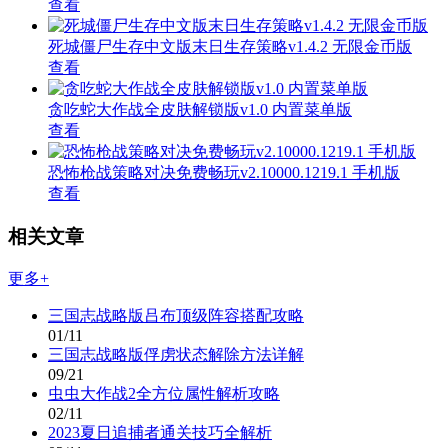
查看
死城僵尸生存中文版末日生存策略v1.4.2 无限金币版
查看
贪吃蛇大作战全皮肤解锁版v1.0 内置菜单版
查看
恐怖枪战策略对决免费畅玩v2.10000.1219.1 手机版
查看
相关文章
更多+
三国志战略版吕布顶级阵容搭配攻略
01/11
三国志战略版俘虏状态解除方法详解
09/21
虫虫大作战2全方位属性解析攻略
02/11
2023夏日追捕者通关技巧全解析