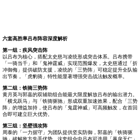
六套高胜率吕布阵容深度解析
第一组：疾风突击阵
以吕布为核心，搭配太史慈与凌统形成突击体系。吕布携带
「一骑当千」和「鬼神霆威」实现范围爆发，太史慈通过「折
冲御侮」提供破防支援，凌统的「三势阵」可稳定提升全队输
出节奏，「虎豹骑」特性能显著增强突击战法触发概率。
第二组：铁骑三势阵
黄月英与郭嘉的双辅助组合能最大限度解放吕布的输出潜力。
「横戈跃马」与「铁骑驱驰」形成双重加速效果，配合「三势
阵」的增益加持，使吕布的「鬼霆神威」可高频触发，在首回
合即可建立巨大优势。
第三组：坚壁强攻阵
周泰的「一力据守」为团队提供坚实防御，郭嘉的「铁骑驱
驰」破解敌方先手优势。这套组合中吕布可选用「暴戾无仁」