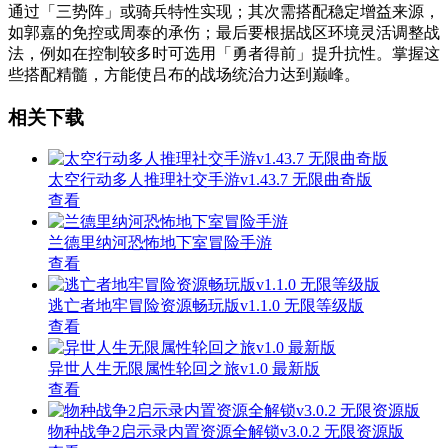
通过「三势阵」或骑兵特性实现；其次需搭配稳定增益来源，
如郭嘉的免控或周泰的承伤；最后要根据战区环境灵活调整战
法，例如在控制较多时可选用「勇者得前」提升抗性。掌握这
些搭配精髓，方能使吕布的战场统治力达到巅峰。
相关下载
太空行动多人推理社交手游v1.43.7 无限曲奇版
查看
兰德里纳河恐怖地下室冒险手游
查看
逃亡者地牢冒险资源畅玩版v1.1.0 无限等级版
查看
异世人生无限属性轮回之旅v1.0 最新版
查看
物种战争2启示录内置资源全解锁v3.0.2 无限资源版