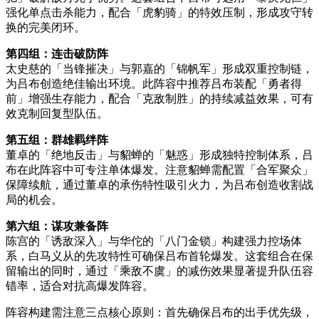
强化单点击杀能力，配合「虎豹骑」的特效压制，形成攻守转
换的完美闭环。
第四组：连击破防阵
太史慈的「当锋摧决」与郭嘉的「锦帆军」形成双重控制链，
为吕布创造绝佳输出环境。此阵容中推荐吕布装配「勇者得
前」增强生存能力，配合「克敌制胜」的持续减益效果，可有
效克制回复型队伍。
第五组：群雄羁绊阵
董卓的「绝地反击」与貂蝉的「魅惑」形成独特控制体系，吕
布在此阵容中可专注单体爆发。注意貂蝉需配置「合军聚众」
保障续航，通过董卓的承伤特性吸引火力，为吕布创造收割战
局的机会。
第六组：谋攻兼备阵
陈宫的「诱敌深入」与华佗的「八门金锁」构建强力控场体
系，白马义从的先攻特性可确保吕布首轮爆发。这套组合在保
留输出的同时，通过「乘敌不虞」的减伤效果显著提升队伍容
错率，适合对抗高爆发阵容。
阵容构建需注意三点核心原则：首先确保吕布的出手优先级，