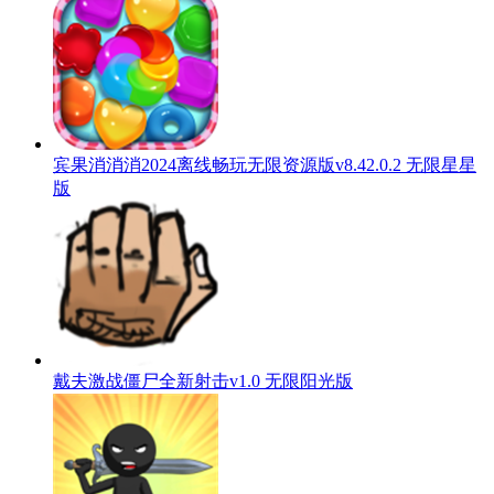
宾果消消消2024离线畅玩无限资源版v8.42.0.2 无限星星
版
戴夫激战僵尸全新射击v1.0 无限阳光版