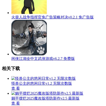
火柴人战争指挥官免广告策略对决v0.2.1 免广告版
闲侠江湖全中文武侠游戏v6.2.7 免费版
相关下载
怪兽公主的悠闲日常v1.2 无限次数版
查 看
躺平摆烂2025魔改版塔防新作v2.5 最新版
查 看