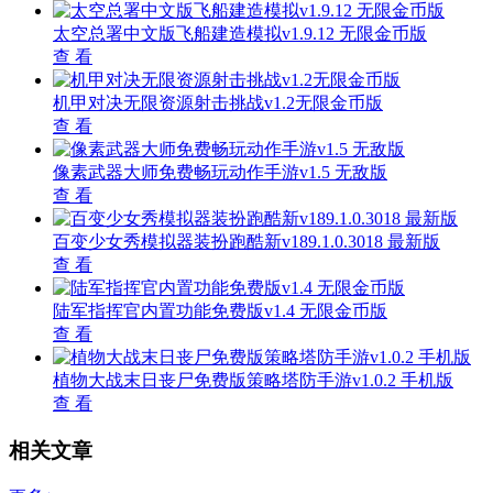
太空总署中文版飞船建造模拟v1.9.12 无限金币版
查 看
机甲对决无限资源射击挑战v1.2无限金币版
查 看
像素武器大师免费畅玩动作手游v1.5 无敌版
查 看
百变少女秀模拟器装扮跑酷新v189.1.0.3018 最新版
查 看
陆军指挥官内置功能免费版v1.4 无限金币版
查 看
植物大战末日丧尸免费版策略塔防手游v1.0.2 手机版
查 看
相关文章