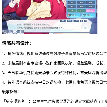
情感共鸣设计：
1、角色情绪可视化系统通过光效粒子与背景音乐实时反映公
2、多结局剧本由专业轻小说作家团队执笔，涵盖温馨、成长
3、天气联动机制使雨天场景会触发特殊剧情，雪天庭院将出
4、智能语音系统支持中日双语切换，七百句角色语音覆盖日
玩家反馈：
「星空漫游者」：公主生气时头顶冒蒸汽的设定太戳萌点了！