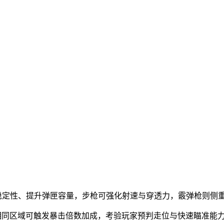
稳定性、提升弹匣容量，步枪可强化射速与穿透力，霰弹枪则侧
中相同区域可触发暴击倍数加成，考验玩家预判走位与快速瞄准能