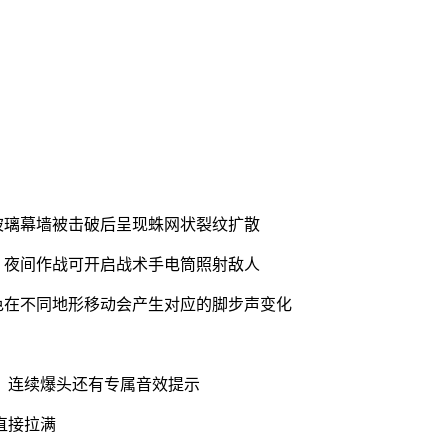
玻璃幕墙被击破后呈现蛛网状裂纹扩散
，夜间作战可开启战术手电筒照射敌人
色在不同地形移动会产生对应的脚步声变化
，连续爆头还有专属音效提示
直接拉满