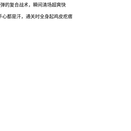
烧弹的复合战术，瞬间清场超爽快
手心都是汗，通关时全身起鸡皮疙瘩