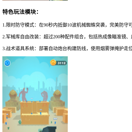
特色玩法模块：
1.限时防守模式：在90秒内抵御10波机械蜘蛛突袭，完美防
2.军械库自由改装：超过200种配件组合，包括热成像瞄准
3.战术道具系统：部署自动炮台构建防线，使用烟雾弹掩护走