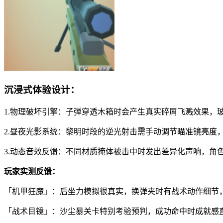
沉浸式体验设计：
1.物理破坏引擎：子弹穿透木箱时会产生真实碎屑飞溅效果，
2.昼夜光影系统：黎明时段的逆光射击需手动调节瞄准镜亮度
3.动态音效反馈：不同材质掩体被击中时发出差异化声响，角
玩家实测反馈：
「机甲狂魔」：后坐力模拟很真实，换弹夹时有战术动作细节
「战术目镜」：沙尘暴关卡特别考验预判，成功命中时成就感