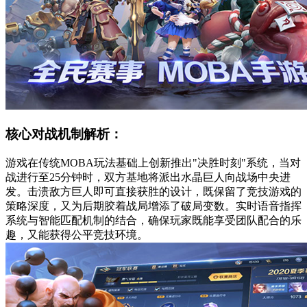
核心对战机制解析：
游戏在传统MOBA玩法基础上创新推出"决胜时刻"系统，当对
战进行至25分钟时，双方基地将派出水晶巨人向战场中央进
发。击溃敌方巨人即可直接获胜的设计，既保留了竞技游戏的
策略深度，又为后期胶着战局增添了破局变数。实时语音指挥
系统与智能匹配机制的结合，确保玩家既能享受团队配合的乐
趣，又能获得公平竞技环境。