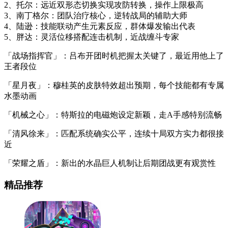
2、托尔：远近双形态切换实现攻防转换，操作上限极高
3、南丁格尔：团队治疗核心，逆转战局的辅助大师
4、陆逊：技能联动产生元素反应，群体爆发输出代表
5、胖达：灵活位移搭配连击机制，近战缠斗专家
「战场指挥官」：吕布开团时机把握太关键了，最近用他上了
王者段位
「星月夜」：穆桂英的皮肤特效超出预期，每个技能都有专属
水墨动画
「机械之心」：特斯拉的电磁炮设定新颖，走A手感特别流畅
「清风徐来」：匹配系统确实公平，连续十局双方实力都很接
近
「荣耀之盾」：新出的水晶巨人机制让后期团战更有观赏性
精品推荐