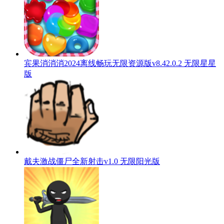
宾果消消消2024离线畅玩无限资源版v8.42.0.2 无限星星
版
戴夫激战僵尸全新射击v1.0 无限阳光版