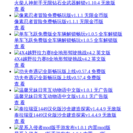
火柴人神射手无限钻石全武器解锁v1.10.4 无敌版
查 看
像素忍者冒险免费畅玩版v1.1.1 无限金币版
查 看
单车飞跃免费版全车辆解锁畅玩v1.0.5 全车解锁版
查 看
4X4越野拉力赛8全地形驾驶挑战v4.2 英文版
查 看
功夫奇遇记全新畅玩版上线v0.57.4 免费版
查 看
温馨兄妹日常互动物语中文版v1.0.1 无广告版
查 看
泰拉瑞亚1449汉化版沙盒建造探索v1.4.4.9 无敌版
查 看