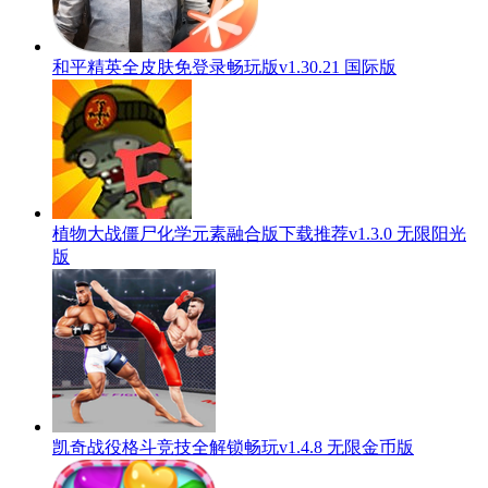
和平精英全皮肤免登录畅玩版v1.30.21 国际版
植物大战僵尸化学元素融合版下载推荐v1.3.0 无限阳光
版
凯奇战役格斗竞技全解锁畅玩v1.4.8 无限金币版