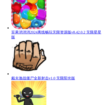
宾果消消消2024离线畅玩无限资源版v8.42.0.2 无限星星
版
戴夫激战僵尸全新射击v1.0 无限阳光版