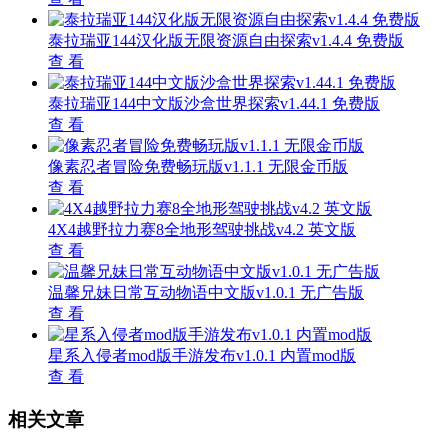
泰拉瑞亚144汉化版无限资源自由探索v1.4.4 免费版
查 看
泰拉瑞亚144中文版沙盒世界探索v1.44.1 免费版
查 看
像素忍者冒险免费畅玩版v1.1.1 无限金币版
查 看
4X4越野拉力赛8全地形驾驶挑战v4.2 英文版
查 看
温馨兄妹日常互动物语中文版v1.0.1 无广告版
查 看
星系入侵者mod版手游发布v1.0.1 内置mod版
查 看
相关文章