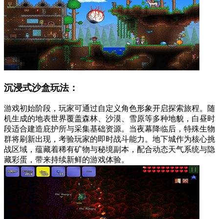
沉浸式沙盒玩法：
游戏初始阶段，玩家可通过自定义角色形象开启探索旅程。随
机生成的地表世界覆盖森林、沙漠、雪原等多种地貌，白昼时
段适合建造庇护所与采集基础资源。当夜幕降临后，特殊生物
群将刷新出现，考验玩家的即时战斗能力。地下城作为核心挑
战区域，蕴藏着稀有矿物与秘境副本，配合动态天气系统与隐
藏彩蛋，带来持续新鲜的游戏体验。