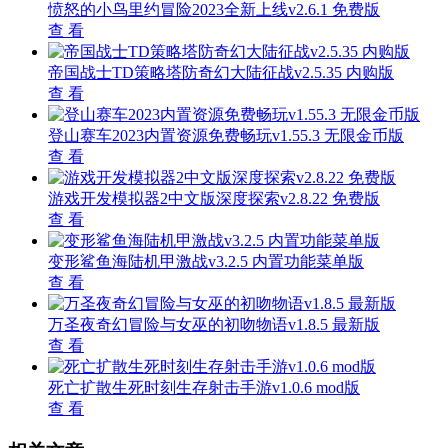
愤怒的小鸟里约冒险2023全新上线v2.6.1 免费版
查 看
帝国战士TD策略塔防奇幻大陆征战v2.5.35 内购版
查 看
登山赛车2023内置资源免费畅玩v1.55.3 无限金币版
查 看
游戏开发模拟器2中文版深度探索v2.8.22 免费版
查 看
变形鲨鱼海陆机甲激战v3.2.5 内置功能菜单版
查 看
万圣夜奇幻冒险与女巫的初吻物语v1.8.5 最新版
查 看
死亡扩散生死时刻生存射击手游v1.0.6 mod版
查 看