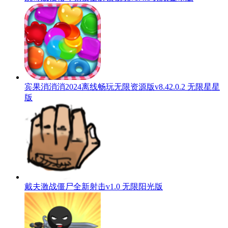
宾果消消消2024离线畅玩无限资源版v8.42.0.2 无限星星
版
戴夫激战僵尸全新射击v1.0 无限阳光版