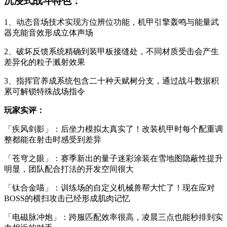
沉浸式战斗特色：
1、动态音场技术实现方位辨位功能，机甲引擎轰鸣与能量武
器充能音效形成立体声场
2、破坏反馈系统精确到装甲板接缝处，不同材质受击会产生
差异化的粒子溅射效果
3、指挥官养成系统包含二十种天赋树分支，通过战斗数据积
累可解锁特殊战场指令
玩家实评：
「疾风剑影」：后坐力模拟太真实了！改装机甲时每个配重调
整都能在射击时感受到差异
「苍穹之眼」：赛季新出的量子迷彩涂装在雪地图隐蔽性提升
明显，团队配合打法的开发空间很大
「钛合金喵」：训练场的自定义机械兽帮大忙了！现在应对
BOSS的横扫攻击已经形成肌肉记忆
「电磁脉冲炮」：跨服匹配效率很高，凌晨三点也能秒排到实