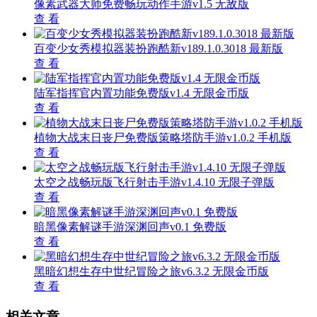
像素武器大师免费畅玩动作手游v1.5 无敌版
查 看
百变少女秀模拟器装扮跑酷新v189.1.0.3018 最新版
查 看
陆军指挥官内置功能免费版v1.4 无限金币版
查 看
植物大战末日丧尸免费版策略塔防手游v1.0.2 手机版
查 看
太空之战畅玩版飞行射击手游v1.4.10 无限子弹版
查 看
暗黑像素解谜手游深渊回声v0.1 免费版
查 看
黑暗幻想生存中世纪冒险之旅v6.3.2 无限金币版
查 看
相关文章