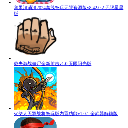
宾果消消消2024离线畅玩无限资源版v8.42.0.2 无限星星
版
戴夫激战僵尸全新射击v1.0 无限阳光版
火柴人无双战将畅玩版内置功能v1.0.1 全武器解锁版