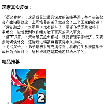
玩家真实反馈：
「墨染春秋」
：这是我见过最具深度的策略手游，每个决策都
会产生蝴蝶效应，上周培养的弟子竟改变了三个国家的命运！
「青衫隐士」
：水墨风UI太有韵味了，学派传承系统做得非
常考究，能感受到制作组对诸子百家的深入研究。
「稷下书童」
：策略维度超出预期，既要管理学派经济，又要
参与诸侯外交，还能通过编纂典籍获得永久加成。
「龙门策士」
：弟子培养系统充满惊喜，看着门生从懵懂学子
成长为治国能臣，这种成就感是其他游戏给不了的。
精品推荐