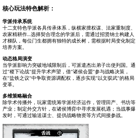
核心玩法特色解析：
学派传承系统
十二支特色学派各具传承体系，纵横家擅权谋、法家重制度、
农家精耕作...选择契合理念的学派后，需通过招贤纳士构建人
才梯队，每位门生都拥有独特的成长树，需根据时局变化制定
培养方案。
动态格局演变
当学派影响力突破地域限制后，可派遣杰出弟子出使列国。通
过"稷下论战"提升学术声望，借"诸侯会盟"参与战略决策，
在"盐铁之议"中争取资源调配权，逐步实现"以文驭武"的格局
变革。
多维策略融合
除学术传播外，玩家需统筹学派经济运作，管理田产、书坊等
产业；制定外交方针，在诸侯博弈中寻求发展机遇；当战事爆
发时，可通过输送谋士、提供战略物资等方式间接参战。