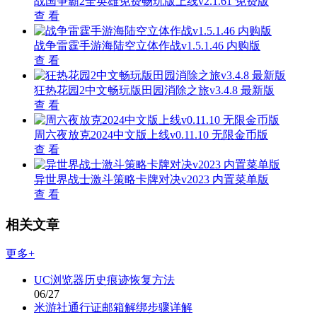
战国争霸2全英雄免费畅玩版上线v2.1.61 免费版
查 看
战争雷霆手游海陆空立体作战v1.5.1.46 内购版
查 看
狂热花园2中文畅玩版田园消除之旅v3.4.8 最新版
查 看
周六夜放克2024中文版上线v0.11.10 无限金币版
查 看
异世界战士激斗策略卡牌对决v2023 内置菜单版
查 看
相关文章
更多+
UC浏览器历史痕迹恢复方法
06/27
米游社通行证邮箱解绑步骤详解