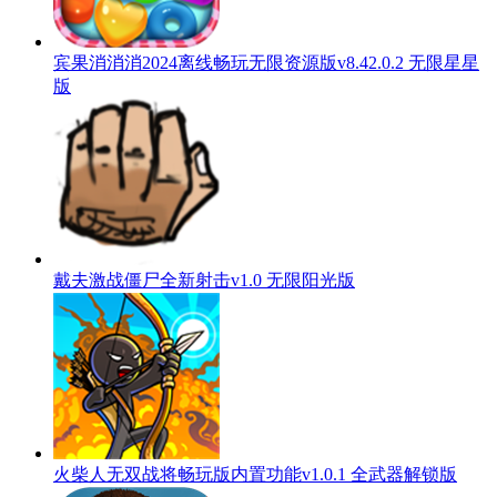
宾果消消消2024离线畅玩无限资源版v8.42.0.2 无限星星
版
戴夫激战僵尸全新射击v1.0 无限阳光版
火柴人无双战将畅玩版内置功能v1.0.1 全武器解锁版