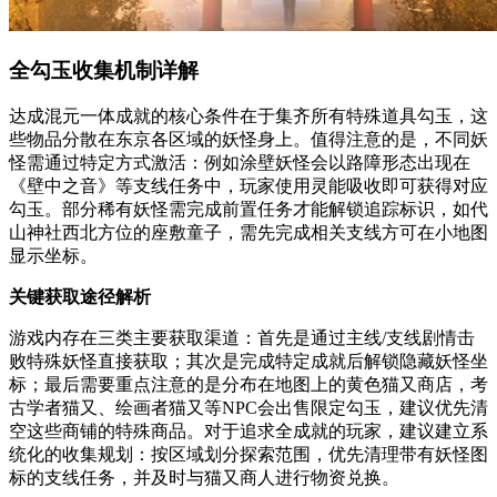
全勾玉收集机制详解
达成混元一体成就的核心条件在于集齐所有特殊道具勾玉，这
些物品分散在东京各区域的妖怪身上。值得注意的是，不同妖
怪需通过特定方式激活：例如涂壁妖怪会以路障形态出现在
《壁中之音》等支线任务中，玩家使用灵能吸收即可获得对应
勾玉。部分稀有妖怪需完成前置任务才能解锁追踪标识，如代
山神社西北方位的座敷童子，需先完成相关支线方可在小地图
显示坐标。
关键获取途径解析
游戏内存在三类主要获取渠道：首先是通过主线/支线剧情击
败特殊妖怪直接获取；其次是完成特定成就后解锁隐藏妖怪坐
标；最后需要重点注意的是分布在地图上的黄色猫又商店，考
古学者猫又、绘画者猫又等NPC会出售限定勾玉，建议优先清
空这些商铺的特殊商品。对于追求全成就的玩家，建议建立系
统化的收集规划：按区域划分探索范围，优先清理带有妖怪图
标的支线任务，并及时与猫又商人进行物资兑换。