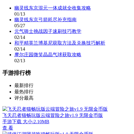
幽灵线东京混元一体成就全收集攻略
01/13
幽灵线东京弓箭耗尽补充指南
05/27
元气骑士挑战因子速刷技巧教学
02/14
和平精英兰博基尼获取方法及兑换技巧解析
02/14
摩尔庄园微笑晶晶气球获取攻略
02/13
手游排行榜
最新排行
最热排行
评分最高
飞天忍者猫畅玩版云端冒险之旅v1.9 无限金币版
手游下载
大小:2.10MB
查 看