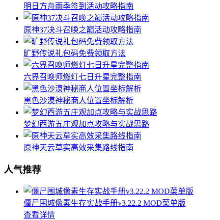
明日方舟雨季签到活动攻略指南
原神37决斗召唤之巅活动攻略指南
旷野传说礼包码免费领取方法
六界召唤师燃灯七日升星完整指南
黑色沙漠神秘商人位置坐标解析
梦幻西游五庄观加点攻略与实战思路
原神天云草实高效采集路线指南
人气推荐
僵尸围城像素生存实战手册v3.22.2 MOD菜单版
查看详情