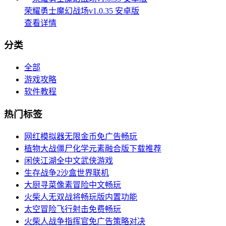
荣耀勇士魔幻战场v1.0.35 安卓版
查看详情
分类
全部
游戏攻略
软件教程
热门标签
网红模拟器无限金币免广告畅玩
植物大战僵尸化学元素融合版下载推荐
闲侠江湖全中文武侠游戏
生存战争2沙盒世界联机
大厨寻菜像素冒险中文畅玩
火柴人无双战将畅玩版内置功能
太空冒险飞行射击免费畅玩
火柴人战争指挥官免广告策略对决