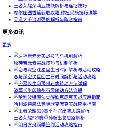
王者荣耀朵莉亚技能解析与连招技巧
摩尔庄园香蕉获取攻略 种植采摘技巧详解
寻道大千流派强度解析与阵容指南
更多资讯
更多
原神岩元素实战技巧与机制解析
恋与深空沈星回生日时间解析与活动攻略
盗墓长生印豫州石像转动方法详解
哈利波特魔法觉醒欣克庞克实战应用指南
王者荣耀S29赛季孙膑出装思路解析