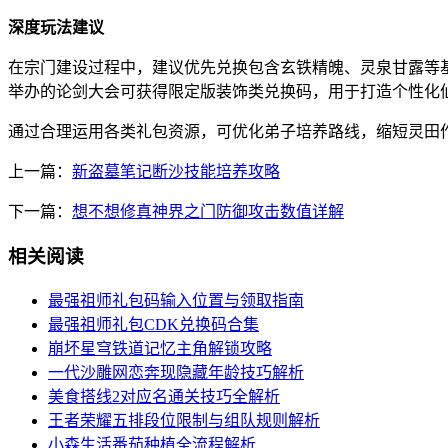
深度玩法建议
在宗门建设过程中，建议优先兑换包含玄铁精魄、灵泉甘露等
举办的论剑大会可获得限定版装饰类兑换码，用于打造个性化
通过合理运用各类礼包资源，可优化弟子培养路线，缩短灵田
上一篇：
新盗墓笔记断沙技能培养攻略
下一篇：
想不想修真神界之门防御攻击数值详解
相关阅读
最强祖师礼包码输入位置与领取指南
最强祖师礼包CDK兑换码合集
崩坏星穹铁道记忆主角解锁攻略
一代沙雕网恋奔现隐藏年龄技巧解析
美食搭线2对应名通关技巧全解析
王者荣耀五排段位限制与组队规则解析
小森生活番茄种植全流程解析