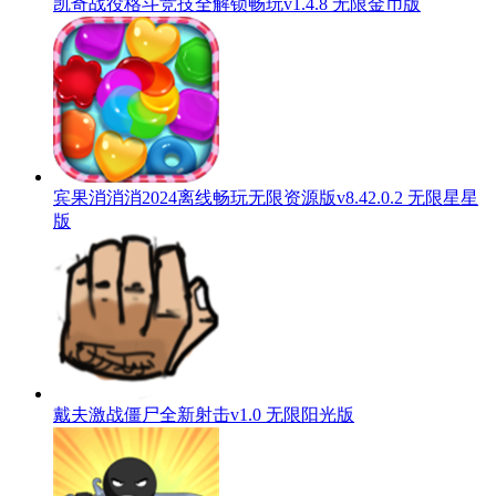
凯奇战役格斗竞技全解锁畅玩v1.4.8 无限金币版
宾果消消消2024离线畅玩无限资源版v8.42.0.2 无限星星
版
戴夫激战僵尸全新射击v1.0 无限阳光版