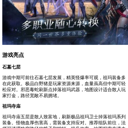
游戏亮点
石墓七层
游戏中期可前往石墓七层发展，精英怪爆率可观，祖玛装备多
在此获取。极品白野猪是玩家资源来源，血量虽高但中期可轻
松应对。邪恶毒蛇刷新点掉落祖玛武器，地图设计适合散人玩
家打金，路径宽敞不易拥堵。
祖玛寺庙
祖玛寺庙五层是散人致富地，刷新极品祖玛卫士掉落祖玛系列
装备。怪物血厚伤害高，需装备支持应对。推荐组队前往，法