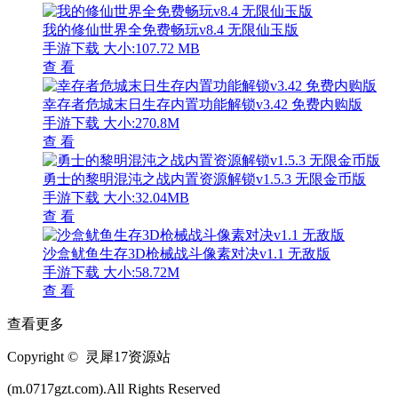
我的修仙世界全免费畅玩v8.4 无限仙玉版
手游下载
大小:107.72 MB
查 看
幸存者危城末日生存内置功能解锁v3.42 免费内购版
手游下载
大小:270.8M
查 看
勇士的黎明混沌之战内置资源解锁v1.5.3 无限金币版
手游下载
大小:32.04MB
查 看
沙盒鱿鱼生存3D枪械战斗像素对决v1.1 无敌版
手游下载
大小:58.72M
查 看
查看更多
Copyright © 灵犀17资源站
(m.0717gzt.com).All Rights Reserved