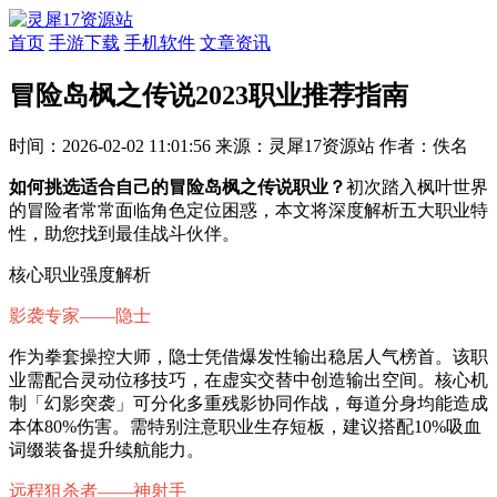
首页
手游下载
手机软件
文章资讯
冒险岛枫之传说2023职业推荐指南
时间：2026-02-02 11:01:56
来源：灵犀17资源站
作者：佚名
如何挑选适合自己的冒险岛枫之传说职业？
初次踏入枫叶世界
的冒险者常常面临角色定位困惑，本文将深度解析五大职业特
性，助您找到最佳战斗伙伴。
核心职业强度解析
影袭专家——隐士
作为拳套操控大师，隐士凭借爆发性输出稳居人气榜首。该职
业需配合灵动位移技巧，在虚实交替中创造输出空间。核心机
制「幻影突袭」可分化多重残影协同作战，每道分身均能造成
本体80%伤害。需特别注意职业生存短板，建议搭配10%吸血
词缀装备提升续航能力。
远程狙杀者——神射手