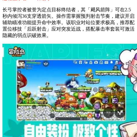
长弓掌控者被誉为定点目标终结者，其「飓风箭阵」可在2.5
秒内倾泻36支穿透箭矢。操作需掌握预判射击节奏，建议开启
辅助瞄准功能提升命中效率。该职业对站位要求极高，推荐配
置位移技「后跃射击」应对突发近战，搭配暴击率套装可激活
隐藏的弱点识破效果。