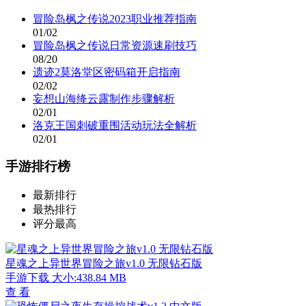
冒险岛枫之传说2023职业推荐指南
01/02
冒险岛枫之传说日常资源速刷技巧
08/20
遗迹2莫洛堂区密码箱开启指南
02/02
妄想山海绛云露制作步骤解析
02/01
洛克王国刺破重围活动玩法全解析
02/01
手游排行榜
最新排行
最热排行
评分最高
星魂之上异世界冒险之旅v1.0 无限钻石版
手游下载
大小:438.84 MB
查 看