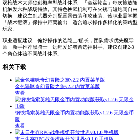
双枪战术大师独创概率型战斗体系，「命运轮盘」每次施放随
机触发六种战场特效。其特色换武机制可在火铳与短炮间自由
切换，建议主副武器分别配置暴击装和攻速装。该职业需掌握
「战术翻滚」保持中距离输出，适合追求操作多样化的策略型
玩家。
职业适配建议：偏好操作的选隐士/船长，团队需求优先魔导
师，新手推荐黑骑士，远程爱好者首选神射手。建议创建2-3
个角色体验不同战斗体系。
相关下载
金色猫咪奇幻冒险之旅v2.2 内置菜单版
查看
钢铁绳索英雄无限金币内置功能版获取v1.2.6 无限金币
版
查看
末日生存RPG战争模组开放世界v0.1.0 手机版