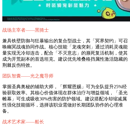
战场主宰者——黑骑士
兼具铁壁防御与狂暴输出的复合型战士，其「冥界契约」可召
唤幽冥战魂协同作战。核心技能「龙魂突刺」通过消耗灵魂能
量实现无冷却连击，配合「不灭意志」的濒死复活机制，使其
成为开荒副本的首选坦克。建议优先堆叠格挡属性激活隐藏的
荆棘反伤特效。
团队智囊——光之魔导师
掌握圣典奥秘的辅助大师，「辉耀恩赐」可为全队提升25%经
验获取效率。其核心价值体现在群体治疗与增益领域，「圣光
帷幕」可生成吸收30%伤害的防护领域。建议搭配冷却缩减属
性强化技能循环，选择该职业需做好长期团队协作的心理准
备。
战术艺术家——船长