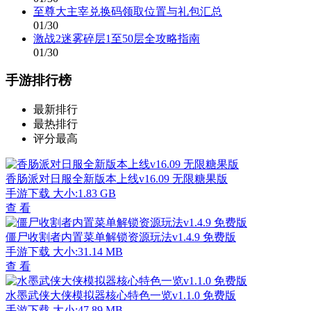
至尊大主宰兑换码领取位置与礼包汇总
01/30
激战2迷雾碎层1至50层全攻略指南
01/30
手游排行榜
最新排行
最热排行
评分最高
香肠派对日服全新版本上线v16.09 无限糖果版
手游下载
大小:1.83 GB
查 看
僵尸收割者内置菜单解锁资源玩法v1.4.9 免费版
手游下载
大小:31.14 MB
查 看
水墨武侠大侠模拟器核心特色一览v1.1.0 免费版
手游下载
大小:47.89 MB