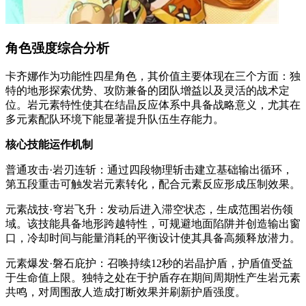
角色强度综合分析
卡齐娜作为功能性四星角色，其价值主要体现在三个方面：独
特的地形探索优势、攻防兼备的团队增益以及灵活的战术定
位。岩元素特性使其在结晶反应体系中具备战略意义，尤其在
多元素配队环境下能显著提升队伍生存能力。
核心技能运作机制
普通攻击·岩刃连斩：通过四段物理斩击建立基础输出循环，
第五段重击可触发岩元素转化，配合元素反应形成压制效果。
元素战技·穹岩飞升：发动后进入滞空状态，生成范围岩伤领
域。该技能具备地形跨越特性，可规避地面陷阱并创造输出窗
口，冷却时间与能量消耗的平衡设计使其具备高频释放潜力。
元素爆发·磐石庇护：召唤持续12秒的岩晶护盾，护盾值受益
于生命值上限。独特之处在于护盾存在期间周期性产生岩元素
共鸣，对周围敌人造成打断效果并刷新护盾强度。