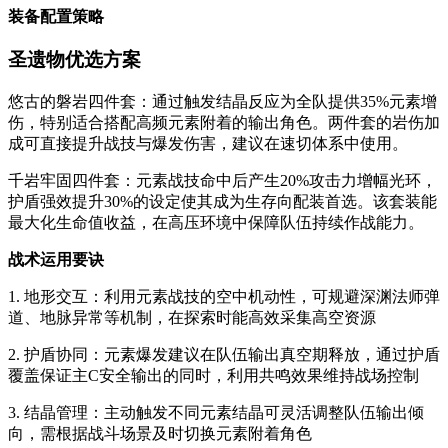
装备配置策略
圣遗物优选方案
悠古的磐岩四件套：通过触发结晶反应为全队提供35%元素增
伤，特别适合搭配高频元素附着的输出角色。两件套的岩伤加
成可直接提升战技与爆发伤害，建议在速切体系中使用。
千岩牢固四件套：元素战技命中后产生20%攻击力增幅光环，
护盾强效提升30%的设定使其成为生存向配装首选。该套装能
最大化生命值收益，在高压环境中保障队伍持续作战能力。
战术运用要诀
1. 地形交互：利用元素战技的空中机动性，可规避深渊法师弹
道、地脉异常等机制，在探索时能高效采集高空资源
2. 护盾协同：元素爆发建议在队伍输出真空期释放，通过护盾
覆盖保证主C安全输出的同时，利用共鸣效果维持战场控制
3. 结晶管理：主动触发不同元素结晶可灵活调整队伍输出倾
向，需根据战斗场景及时切换元素附着角色