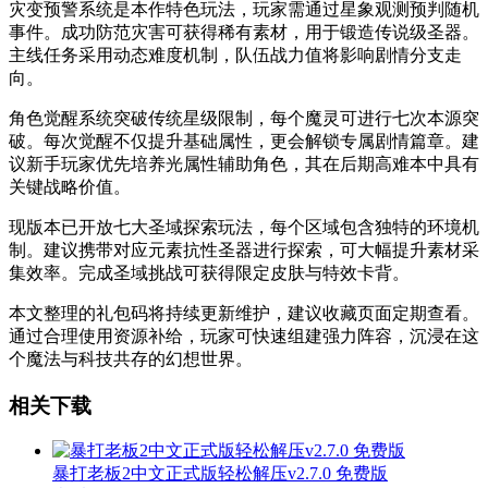
灾变预警系统是本作特色玩法，玩家需通过星象观测预判随机
事件。成功防范灾害可获得稀有素材，用于锻造传说级圣器。
主线任务采用动态难度机制，队伍战力值将影响剧情分支走
向。
角色觉醒系统突破传统星级限制，每个魔灵可进行七次本源突
破。每次觉醒不仅提升基础属性，更会解锁专属剧情篇章。建
议新手玩家优先培养光属性辅助角色，其在后期高难本中具有
关键战略价值。
现版本已开放七大圣域探索玩法，每个区域包含独特的环境机
制。建议携带对应元素抗性圣器进行探索，可大幅提升素材采
集效率。完成圣域挑战可获得限定皮肤与特效卡背。
本文整理的礼包码将持续更新维护，建议收藏页面定期查看。
通过合理使用资源补给，玩家可快速组建强力阵容，沉浸在这
个魔法与科技共存的幻想世界。
相关下载
暴打老板2中文正式版轻松解压v2.7.0 免费版