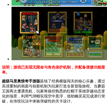
说明：游戏已实现无限命与角色保护机制，并配备便捷功能菜
单。
超级马里奥惊奇手游版
延续了经典横版闯关的核心乐趣，通过
高清重制的画面与创新机制为玩家打造全新冒险旅程。当蘑菇
王国再次遭遇危机，玩家将操控熟悉的红帽子英雄穿越动态变
化的场景，利用气球帽实现空中悬浮，借助幽灵花完成潜行突
破，在传统玩法中体验突破性的关卡设计。