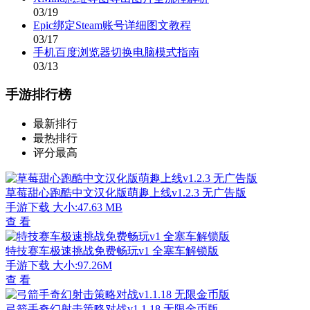
03/19
Epic绑定Steam账号详细图文教程
03/17
手机百度浏览器切换电脑模式指南
03/13
手游排行榜
最新排行
最热排行
评分最高
草莓甜心跑酷中文汉化版萌趣上线v1.2.3 无广告版
手游下载
大小:47.63 MB
查 看
特技赛车极速挑战免费畅玩v1 全塞车解锁版
手游下载
大小:97.26M
查 看
弓箭手奇幻射击策略对战v1.1.18 无限金币版