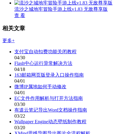
流沙之城地牢冒险手游上线v1.83 无敌尊享版
查 看
相关文章
更多+
支付宝自动扣费功能关闭教程
04/30
Flash中心运行异常解决方法
04/18
163邮箱网页版登录入口操作指南
04/01
微博IP属地如何手动修改
04/01
EC文件作用解析与打开方法指南
03/30
有道云笔记导出Word文档操作指南
03/22
Wallpaper Engine动态壁纸制作教程
03/20
XMind思维导图导出图片全流程解析