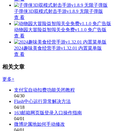
子弹侠3D双模式射击手游v1.8.9 无限子弹版
查 看
动物园大冒险益智闯关全免费v1.1.0 免广告版
查 看
2024趣味美食经营手游v1.32.01 内置菜单版
查 看
相关文章
更多+
支付宝自动扣费功能关闭教程
04/30
Flash中心运行异常解决方法
04/18
163邮箱网页版登录入口操作指南
04/01
微博IP属地如何手动修改
04/01