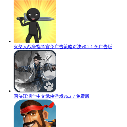
火柴人战争指挥官免广告策略对决v0.2.1 免广告版
闲侠江湖全中文武侠游戏v6.2.7 免费版