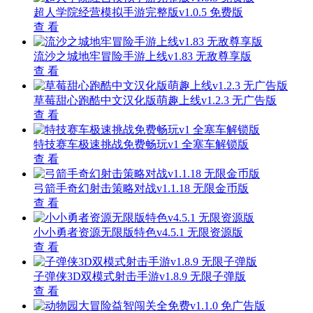
超人学院经营模拟手游完整版v1.0.5 免费版
查 看
流沙之城地牢冒险手游上线v1.83 无敌尊享版
查 看
草莓甜心跑酷中文汉化版萌趣上线v1.2.3 无广告版
查 看
特技赛车极速挑战免费畅玩v1 全塞车解锁版
查 看
弓箭手奇幻射击策略对战v1.1.18 无限金币版
查 看
小小勇者资源无限版特色v4.5.1 无限资源版
查 看
子弹侠3D双模式射击手游v1.8.9 无限子弹版
查 看