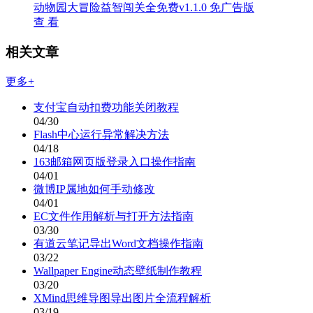
动物园大冒险益智闯关全免费v1.1.0 免广告版
查 看
相关文章
更多+
支付宝自动扣费功能关闭教程
04/30
Flash中心运行异常解决方法
04/18
163邮箱网页版登录入口操作指南
04/01
微博IP属地如何手动修改
04/01
EC文件作用解析与打开方法指南
03/30
有道云笔记导出Word文档操作指南
03/22
Wallpaper Engine动态壁纸制作教程
03/20
XMind思维导图导出图片全流程解析
03/19