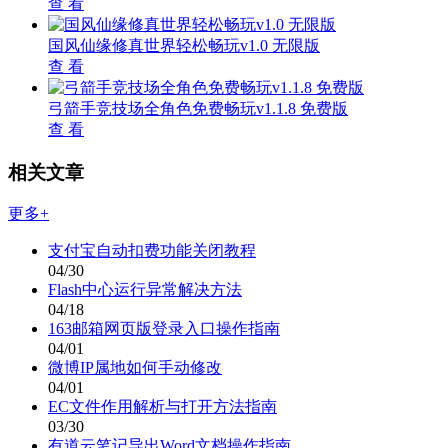
查 看
国风仙缘修真世界轻松畅玩v1.0 无限版
查 看
弓箭手竞技场全角色免费畅玩v1.1.8 免费版
查 看
相关文章
更多+
支付宝自动扣费功能关闭教程
04/30
Flash中心运行异常解决方法
04/18
163邮箱网页版登录入口操作指南
04/01
微博IP属地如何手动修改
04/01
EC文件作用解析与打开方法指南
03/30
有道云笔记导出Word文档操作指南