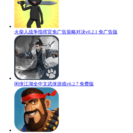
火柴人战争指挥官免广告策略对决v0.2.1 免广告版
闲侠江湖全中文武侠游戏v6.2.7 免费版