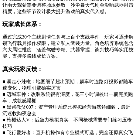
让雨天驾驶需要调整胎压参数，沙尘暴天气则会影响武器射击
精度，这些细节设计极大提升游戏的真实代入感。
玩家成长体系：
通过完成30个主线剧情任务与上百个支线事件，玩家可逐步解
锁飞行载具操作权限，建立私人武装力量。角色培养系统包含
六大属性维度，涵盖驾驶专精、武器掌握、谈判技巧等实用技
能，支持多路线成长方案。
真实玩家反馈：
■ 暴走小辣椒：地图细节超出预期，飙车时连路灯投影都随车
速变化，物理引擎确实厉害
■ 迈城车神：改装系统很有深度，花三小时调校出一辆完美跑
车，成就感爆棚
■ 黑帮教父007：资产管理系统比模拟经营游戏还细致，最近
沉迷收购夜总会
■ 枪械达人V：后坐力模拟真实，不同枪械需要专门练习压枪
技巧
■ 飞行爱好者：直升机操作有专业模式可选，完全还原真实飞