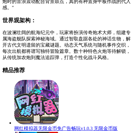
炮时的音浪震动配合背景鼓点，真的有种置身甲板作战的代入
感。"
世界观架构：
在波澜壮阔的航海纪元中，玩家将扮演传奇炮术大师，组建专
属海盗舰队探索神秘海域。通过智取盘踞各处的神话生物，解
开古代文明遗留的宝藏谜题。动态天气系统与随机事件交织，
每次出航都将谱写独特冒险篇章。数十种特色火炮等待解锁，
从传统加农炮到魔法追踪弹，打造个性化战斗风格。
精品推荐
网红模拟器无限金币免广告畅玩v1.0.3 无限金币版