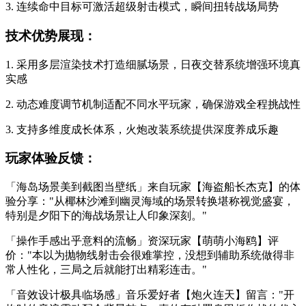
3. 连续命中目标可激活超级射击模式，瞬间扭转战场局势
技术优势展现：
1. 采用多层渲染技术打造细腻场景，日夜交替系统增强环境真
实感
2. 动态难度调节机制适配不同水平玩家，确保游戏全程挑战性
3. 支持多维度成长体系，火炮改装系统提供深度养成乐趣
玩家体验反馈：
「海岛场景美到截图当壁纸」来自玩家【海盗船长杰克】的体
验分享："从椰林沙滩到幽灵海域的场景转换堪称视觉盛宴，
特别是夕阳下的海战场景让人印象深刻。"
「操作手感出乎意料的流畅」资深玩家【萌萌小海鸥】评
价："本以为抛物线射击会很难掌控，没想到辅助系统做得非
常人性化，三局之后就能打出精彩连击。"
「音效设计极具临场感」音乐爱好者【炮火连天】留言："开