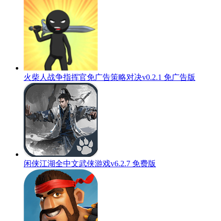
火柴人战争指挥官免广告策略对决v0.2.1 免广告版
闲侠江湖全中文武侠游戏v6.2.7 免费版