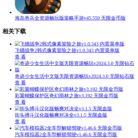
海岛奇兵全资源畅玩版策略手游v45.559 无限金币版
相关下载
飞镖战争2韩式像素冒险之旅v1.0.343 内置菜单版
查 看
奇迹少女生活中文版无限资源畅玩v2024.3.0 无限钻石版
查 看
彩翼蝴蝶保护区奇幻雨林之旅v3.192 无限金币版
查 看
街头搏斗汉化版畅爽对决全v3.1.5 无限血版
查 看
汽车模拟器2全车型解锁驾驶v1.46.6 无限金币版