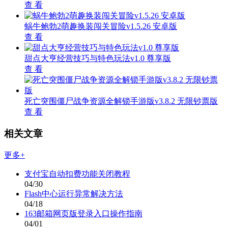
查 看
蜗牛鲍勃2萌趣换装闯关冒险v1.5.26 安卓版
查 看
甜点大亨经营技巧与特色玩法v1.0 尊享版
查 看
死亡突围僵尸战争资源全解锁手游版v3.8.2 无限钞票版
查 看
相关文章
更多+
支付宝自动扣费功能关闭教程
04/30
Flash中心运行异常解决方法
04/18
163邮箱网页版登录入口操作指南
04/01