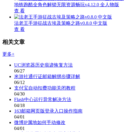
地铁跑酷全角色解锁无限资源畅玩v4.12.0 全人物版
查 看
法老王手游征战古埃及策略之路v0.8.0 中文版
查 看
相关文章
更多+
UC浏览器历史痕迹恢复方法
06/27
米游社通行证邮箱解绑步骤详解
06/12
支付宝自动扣费功能关闭教程
04/30
Flash中心运行异常解决方法
04/18
163邮箱网页版登录入口操作指南
04/01
微博IP属地如何手动修改
04/01