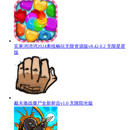
宾果消消消2024离线畅玩无限资源版v8.42.0.2 无限星星
版
戴夫激战僵尸全新射击v1.0 无限阳光版