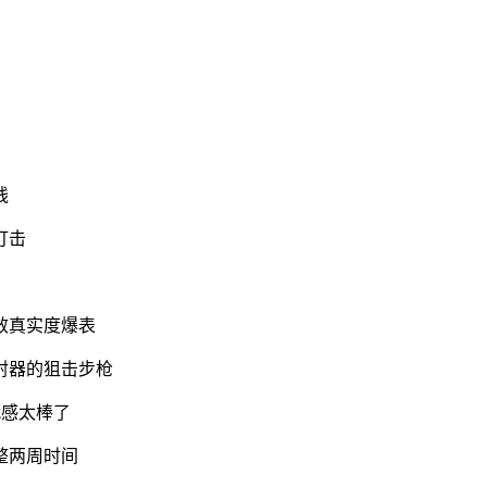
线
打击
效真实度爆表
射器的狙击步枪
就感太棒了
整两周时间