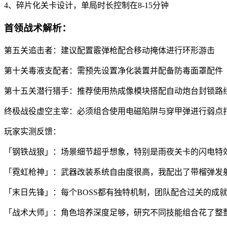
4、碎片化关卡设计，单局时长控制在8-15分钟
首领战术解析：
第五关追击者：建议配置霰弹枪配合移动掩体进行环形游击
第十关毒液支配者：需预先设置净化装置并配备防毒面罩配件
第十五关潜行猎手：推荐使用热成像模块搭配自动炮台封锁路
终极战役虚空主宰：必须组合使用电磁陷阱与穿甲弹进行弱点
玩家实测反馈：
「钢铁战狼」：场景细节超乎想象，特别是雨夜关卡的闪电特
「霓虹枪神」：武器改装系统自由度很高，我配出了带榴弹发
「末日先锋」：每个BOSS都有独特机制，团队配合过关的成
「战术大师」：角色培养深度足够，研究不同技能组合花了整