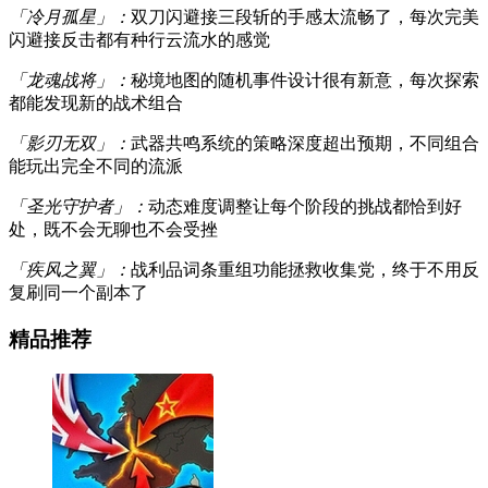
「冷月孤星」：
双刀闪避接三段斩的手感太流畅了，每次完美
闪避接反击都有种行云流水的感觉
「龙魂战将」：
秘境地图的随机事件设计很有新意，每次探索
都能发现新的战术组合
「影刃无双」：
武器共鸣系统的策略深度超出预期，不同组合
能玩出完全不同的流派
「圣光守护者」：
动态难度调整让每个阶段的挑战都恰到好
处，既不会无聊也不会受挫
「疾风之翼」：
战利品词条重组功能拯救收集党，终于不用反
复刷同一个副本了
精品推荐