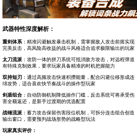
武器特性深度解析：
重剑体系
：精准闪避触发暴击机制，需掌握敌人攻击前摇实现
完美反击，高风险高收益的战斗风格适合追求极限输出的玩家
太刀流派
：攻防一体的拼刀系统可抵消敌方攻击，对远程弹道
有特殊克制效果，要求玩家具备精准的时机把握能力
双持短刃
：通过高频攻击快速积攒能量，配合闪避位移形成连
绵攻势，适合喜欢快节奏战斗的操作型玩家
剑盾组合
：自动防御机制降低操作门槛，反击系统可将承受伤
害全额返还，是新手过渡期的优选配置
战锤流派
：蓄力攻击保留伤害段位机制，可拆分连击组合创造
输出窗口，需要预判战场形势的战略型玩法
玩家真实评价：