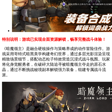
特别说明：游戏已实现全面资源解锁，畅享完整战斗体验！
《暗魔领主》是融合硬核操作与策略养成的动作冒险佳作。游
戏采用哥特式暗黑美学构建奇幻世界，通过多层光影渲染呈现
精致场景细节，搭配动态粒子特效营造沉浸式战斗氛围。玩家
将化身觉醒勇者，在破碎大陆追寻被暗魔领主夺走的原石水
晶，通过不断挑战秘境副本解锁强力装备，组建专属战斗流
派。