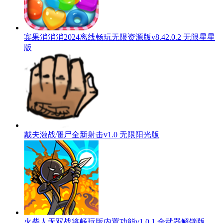
宾果消消消2024离线畅玩无限资源版v8.42.0.2 无限星星
版
戴夫激战僵尸全新射击v1.0 无限阳光版
火柴人无双战将畅玩版内置功能v1.0.1 全武器解锁版