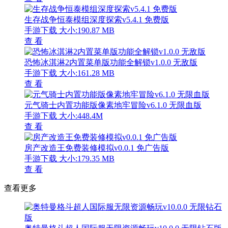
生存战争恒泰模组深度探索v5.4.1 免费版
手游下载
大小:190.87 MB
查 看
恐怖冰淇淋2内置菜单版功能全解锁v1.0.0 无敌版
手游下载
大小:161.28 MB
查 看
元气骑士内置功能版像素地牢冒险v6.1.0 无限血版
手游下载
大小:448.4M
查 看
房产改造王免费装修模拟v0.0.1 免广告版
手游下载
大小:179.35 MB
查 看
查看更多