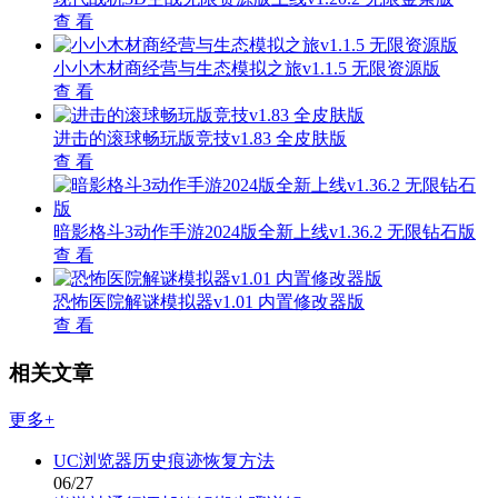
查 看
小小木材商经营与生态模拟之旅v1.1.5 无限资源版
查 看
进击的滚球畅玩版竞技v1.83 全皮肤版
查 看
暗影格斗3动作手游2024版全新上线v1.36.2 无限钻石版
查 看
恐怖医院解谜模拟器v1.01 内置修改器版
查 看
相关文章
更多+
UC浏览器历史痕迹恢复方法
06/27