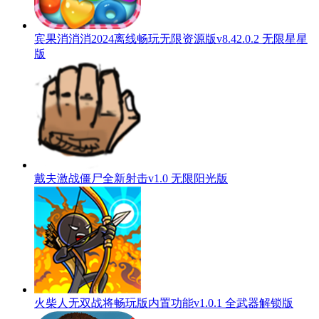
宾果消消消2024离线畅玩无限资源版v8.42.0.2 无限星星
版
戴夫激战僵尸全新射击v1.0 无限阳光版
火柴人无双战将畅玩版内置功能v1.0.1 全武器解锁版