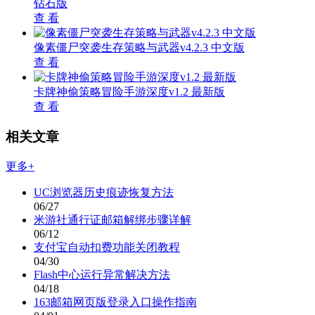
钻石版
查 看
像素僵尸突袭生存策略与武器v4.2.3 中文版
查 看
卡牌神偷策略冒险手游深度v1.2 最新版
查 看
相关文章
更多+
UC浏览器历史痕迹恢复方法
06/27
米游社通行证邮箱解绑步骤详解
06/12
支付宝自动扣费功能关闭教程
04/30
Flash中心运行异常解决方法
04/18
163邮箱网页版登录入口操作指南