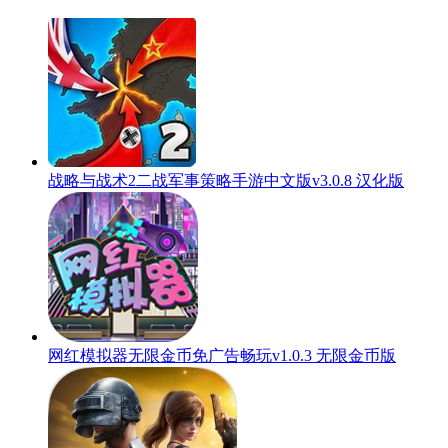
战略与战术2二战军事策略手游中文版v3.0.8 汉化版
网红模拟器无限金币免广告畅玩v1.0.3 无限金币版