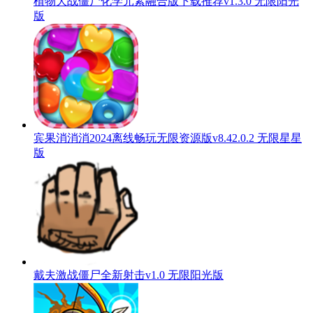
植物大战僵尸化学元素融合版下载推荐v1.3.0 无限阳光
版
宾果消消消2024离线畅玩无限资源版v8.42.0.2 无限星星
版
戴夫激战僵尸全新射击v1.0 无限阳光版