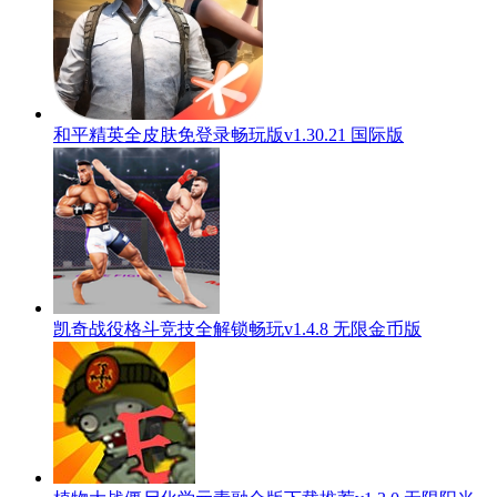
和平精英全皮肤免登录畅玩版v1.30.21 国际版
凯奇战役格斗竞技全解锁畅玩v1.4.8 无限金币版