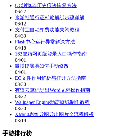
UC浏览器历史痕迹恢复方法
06/27
米游社通行证邮箱解绑步骤详解
06/12
支付宝自动扣费功能关闭教程
04/30
Flash中心运行异常解决方法
04/18
163邮箱网页版登录入口操作指南
04/01
微博IP属地如何手动修改
04/01
EC文件作用解析与打开方法指南
03/30
有道云笔记导出Word文档操作指南
03/22
Wallpaper Engine动态壁纸制作教程
03/20
XMind思维导图导出图片全流程解析
03/19
手游排行榜