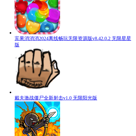
宾果消消消2024离线畅玩无限资源版v8.42.0.2 无限星星
版
戴夫激战僵尸全新射击v1.0 无限阳光版