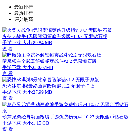
最新排行
最热排行
评分最高
火柴人战争4无限资源策略升级版v1.0.7 无限钻石版
手游下载
大小:89.84 MB
查 看
暗魔领主全武器解锁畅爽战斗v2.2 无限魂石版
手游下载
大小:630.67MB
查 看
恐怖冰淇淋8最终章冒险解谜v1.2 无限子弹版
手游下载
大小:27.99 MB
查 看
葫芦兄弟经典动画改编手游免费畅玩v4.10.27 无限金币钻石版
手游下载
大小:1.15 GB
查 看