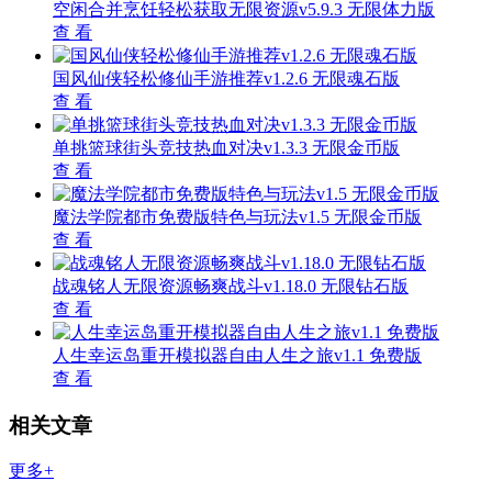
空闲合并烹饪轻松获取无限资源v5.9.3 无限体力版
查 看
国风仙侠轻松修仙手游推荐v1.2.6 无限魂石版
查 看
单挑篮球街头竞技热血对决v1.3.3 无限金币版
查 看
魔法学院都市免费版特色与玩法v1.5 无限金币版
查 看
战魂铭人无限资源畅爽战斗v1.18.0 无限钻石版
查 看
人生幸运岛重开模拟器自由人生之旅v1.1 免费版
查 看
相关文章
更多+