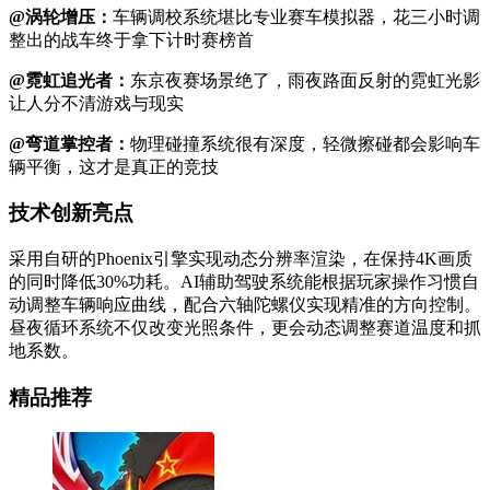
@涡轮增压：
车辆调校系统堪比专业赛车模拟器，花三小时调
整出的战车终于拿下计时赛榜首
@霓虹追光者：
东京夜赛场景绝了，雨夜路面反射的霓虹光影
让人分不清游戏与现实
@弯道掌控者：
物理碰撞系统很有深度，轻微擦碰都会影响车
辆平衡，这才是真正的竞技
技术创新亮点
采用自研的Phoenix引擎实现动态分辨率渲染，在保持4K画质
的同时降低30%功耗。AI辅助驾驶系统能根据玩家操作习惯自
动调整车辆响应曲线，配合六轴陀螺仪实现精准的方向控制。
昼夜循环系统不仅改变光照条件，更会动态调整赛道温度和抓
地系数。
精品推荐