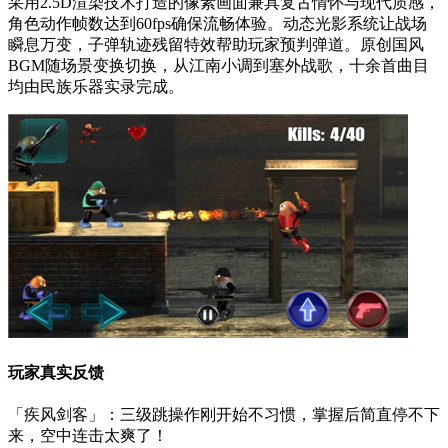
采用2.5D渲染技术打造的像素画面兼具复古情怀与现代质感，
角色动作帧数达到60fps确保流畅体验。动态光影系统让战场
瞬息万变，子弹轨迹残留特效帮助玩家预判弹道。原创国风
BGM随场景变换切换，从江南小调到塞外战歌，十余首曲目
均由民族乐器实录完成。
玩家真实反馈
「疾风剑客」：三级跳操作刚开始不习惯，掌握后简直停不下
来，空中连击太爽了！