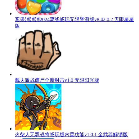
宾果消消消2024离线畅玩无限资源版v8.42.0.2 无限星星
版
戴夫激战僵尸全新射击v1.0 无限阳光版
火柴人无双战将畅玩版内置功能v1.0.1 全武器解锁版