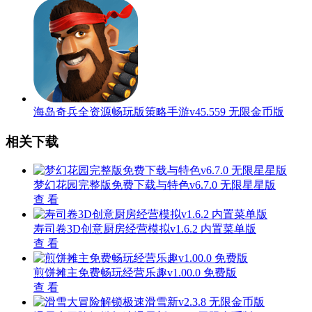
海岛奇兵全资源畅玩版策略手游v45.559 无限金币版
相关下载
梦幻花园完整版免费下载与特色v6.7.0 无限星星版
查 看
寿司卷3D创意厨房经营模拟v1.6.2 内置菜单版
查 看
煎饼摊主免费畅玩经营乐趣v1.00.0 免费版
查 看