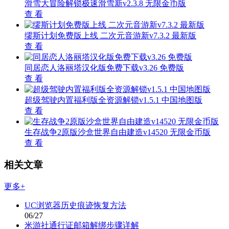
滑雪大冒险解锁极速滑雪新v2.3.8 无限金币版
查 看
缪斯计划免费版上线 二次元音游新v7.3.2 最新版
查 看
同居恋人洛丽塔汉化版免费下载v3.26 免费版
查 看
超级驾驶内置福利版全资源解锁v1.5.1 中国地图版
查 看
生存战争2原版沙盒世界自由建造v14520 无限金币版
查 看
相关文章
更多+
UC浏览器历史痕迹恢复方法
06/27
米游社通行证邮箱解绑步骤详解