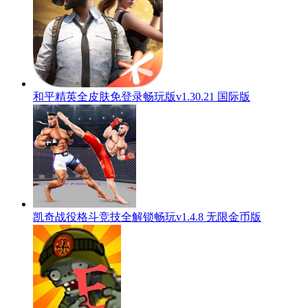
和平精英全皮肤免登录畅玩版v1.30.21 国际版
凯奇战役格斗竞技全解锁畅玩v1.4.8 无限金币版