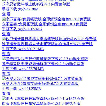
乐高忍者激斗版上线畅玩v9.3 内置菜单版
手游下载
大小:42.38M
查 看
永不言弃2免费畅玩版 金币解锁全角色v1.8.9 免费版
手游下载
大小:50.05 MB
查 看
铁甲钢拳世界机器人拳击畅玩版热血激斗v76.76 免费版
手游下载
大小:680.21 MB
查 看
弹壳特攻队无限资源畅玩版下载v2.2.3 内购免费版
手游下载
大小:872.76 MB
查 看
火柴人决斗2漫威英雄全解锁v6.7.2 内置菜单版
手游下载
大小:91.23MB
查 看
街头飞车极速狂飙安卓畅玩版v1.0.1 无限钻石版