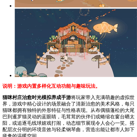
说明：游戏内置多样化互动功能与趣味玩法。
猫咪村庄治愈时光模拟养成手游
将玩家带入充满萌趣的虚拟世
界，游戏中精心设计的场景融合了清新治愈的美术风格，每只
猫咪都拥有独特的外形特征与性格表现。从布偶猫蓬松的大尾
巴到暹罗猫灵动的蓝眼睛，毛茸茸的伙伴们或蜷缩在窗台晒太
阳，或追逐毛线球嬉戏打闹，动态细节展现令人会心一笑。搭
配层次分明的环境音效与轻柔钢琴曲，营造出能让都市人卸下
疲惫的温暖空间。