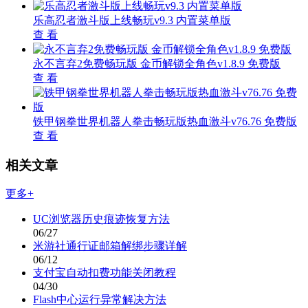
乐高忍者激斗版上线畅玩v9.3 内置菜单版
查 看
永不言弃2免费畅玩版 金币解锁全角色v1.8.9 免费版
查 看
铁甲钢拳世界机器人拳击畅玩版热血激斗v76.76 免费版
查 看
相关文章
更多+
UC浏览器历史痕迹恢复方法
06/27
米游社通行证邮箱解绑步骤详解
06/12
支付宝自动扣费功能关闭教程
04/30
Flash中心运行异常解决方法