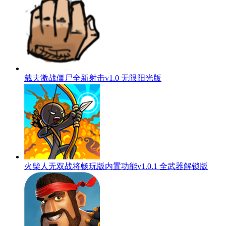
戴夫激战僵尸全新射击v1.0 无限阳光版
火柴人无双战将畅玩版内置功能v1.0.1 全武器解锁版