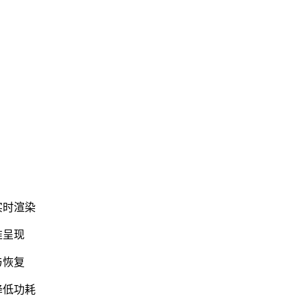
实时渲染
准呈现
与恢复
降低功耗