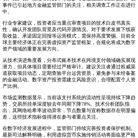
事件已引起地方金融监管部门的关注，相关调查工作正在进行
中。
行业专家建议，投资者应当重点审查项目的技术白皮书真实
性，确认开发团队背景及代码开源情况。对于要求发展下线获
取收益、承诺固定回报等运营模式，需保持高度警惕。目前全
球主要经济体正在完善虚拟资产监管框架，合规化将成为数字
资产领域的重要发展方向。
从技术演进角度看，分布式账本技术在跨境支付领域确实展现
潜力，但具体项目需要经过严格审计。建议关注者通过权威渠
道获取项目动态，定期查验平台运营资质，避免参与未经备案
的金融活动。数字资产投资需建立风险意识，合理配置个人资
产比例。
市场监测数据显示，当前该支付系统的流动性呈现持续下降趋
势，交易所挂单深度较去年同期下降78%。技术分析团队指
出，其网络哈希率波动异常，节点数量与宣称数据存在明显偏
差，这些技术指标值得潜在参与者重点关注。
在数字经济发展进程中，监管部门持续完善投资者保护机制。
最新司法解释明确，利用虚拟货币实施传销活动将面临更严格